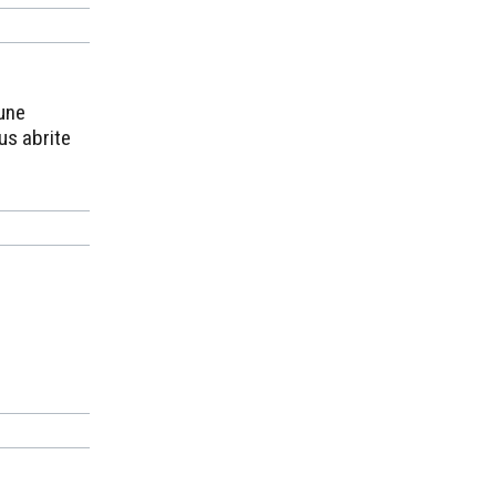
une
ous abrite