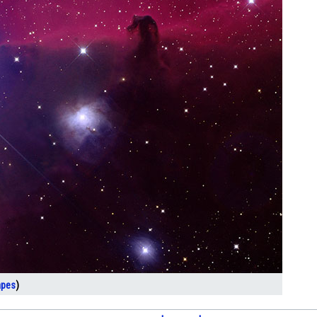
apes
)