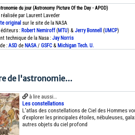
stronomie du jour (Astronomy Picture Of the Day - APOD)
 réalisée par Laurent Laveder
xte original
sur le site de la NASA
 éditeurs :
Robert Nemiroff
(
MTU
) &
Jerry Bonnell
(
UMCP
)
nt technique de la Nasa :
Jay Norris
 de :
ASD
de
NASA
/
GSFC
&
Michigan Tech. U.
e de l'astronomie...
à lire aussi...
Les constellations
L'atlas des constellations de Ciel des Hommes v
d'explorer les principales étoiles, nébuleuses, gala
autres objets du ciel profond