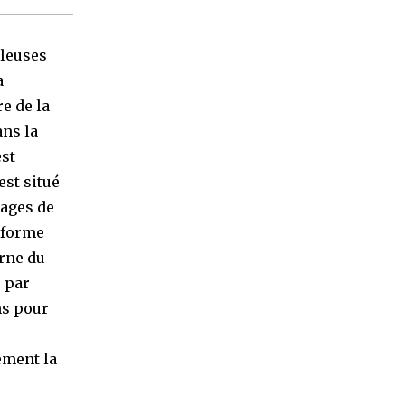
uleuses
a
e de la
ans la
est
est situé
uages de
 forme
rne du
e par
ns pour
ement la