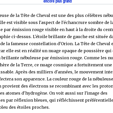
encore plus grand
euse de la Tête de Cheval est une des plus célèbres néb
Elle est visible sous l'aspect de l'échancrure sombre de l
e par émission rouge visible en haut à la droite du centr
phie ci-dessus. L'étoile brillante de gauche est située d
 de la fameuse constellation d'Orion. La Tête de Cheval 
ar elle est en réalité un nuage opaque de poussière qui 
a brillante nébuleuse par émission rouge. Comme les n
hère de la Terre, ce nuage cosmique a fortuitement une
ssable. Après des milliers d'années, le mouvement inte
fectera son apparence. La couleur rouge de la nébuleus
 provient des électrons se recombinant avec les proto
es atomes d'hydrogène. On voit aussi sur l'image des
es par réflexion bleues, qui réfléchissent préférentiell
bleu des étoiles proches.