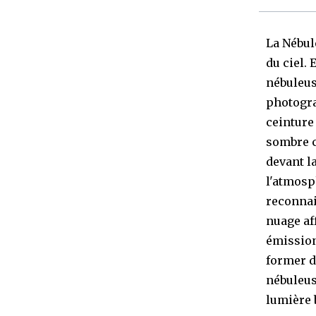
La Nébul
du ciel. 
nébuleus
photogra
ceinture
sombre c
devant l
l'atmosp
reconnai
nuage af
émission
former d
nébuleus
lumière 