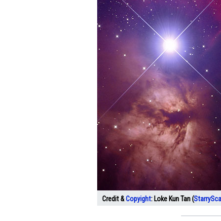
Credit &
Copyight
:
Loke Kun Tan (
StarrySc