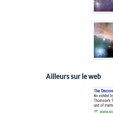
Ailleurs sur le web
The Discove
An exhibit b
Thomson's 1
unit of matte
www.aip