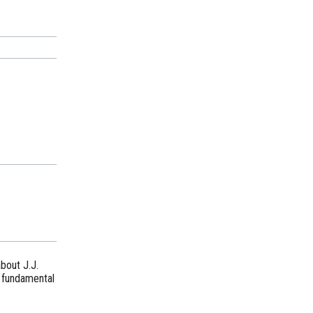
bout J.J.
 fundamental