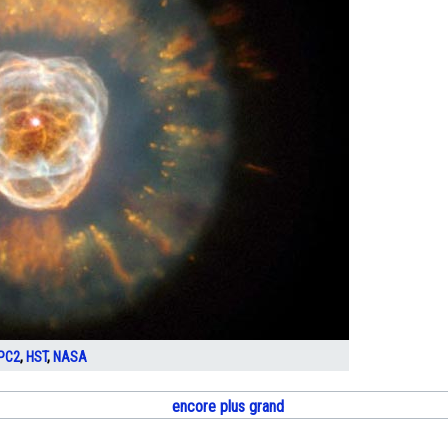
PC2
,
HST
,
NASA
encore plus grand