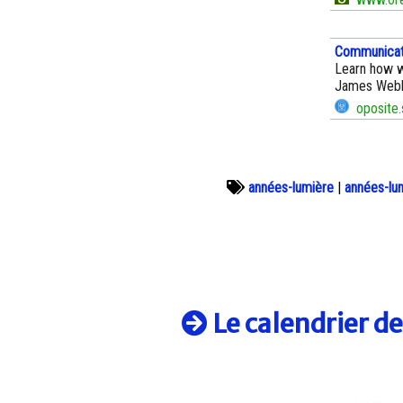
Communicat
Learn how w
James Webb
oposite.
années-lumière
|
années-lu
Le calendrier d