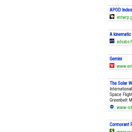
APOD Index 
antwrp.g
A kinematic 
adsabs.h
Gemini
www.astr
The Solar W
Internationa
Space Flight
Greenbelt M
www-istp
Cormorant F
www.ore