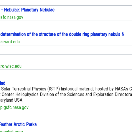
- Nebulae: Planetary Nebulae
sfc.nasa.gov
determination of the structure of the double ring planetary nebula N
arvard.edu
o.wisc.edu
ind
l Solar Terrestrial Physics (ISTP) historical material, hosted by NASA's
 Center Heliophysics Division of the Sciences and Exploration Directora
aryland USA
.gsfc.nasa.gov
eather Arctic Parka
gonlink.com