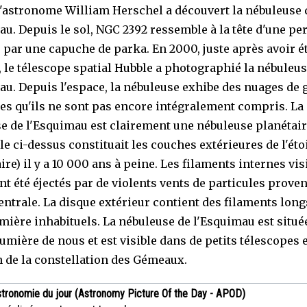
 l'astronome William Herschel a découvert la nébuleuse 
au. Depuis le sol, NGC 2392 ressemble à la tête d'une p
 par une capuche de parka. En 2000, juste après avoir é
é, le télescope spatial Hubble a photographié la nébuleu
au. Depuis l'espace, la nébuleuse exhibe des nuages de g
s qu'ils ne sont pas encore intégralement compris. La
e de l'Esquimau est clairement une nébuleuse planétaire
le ci-dessus constituait les couches extérieures de l'étoi
ire) il y a 10 000 ans à peine. Les filaments internes vis
nt été éjectés par de violents vents de particules prove
centrale. La disque extérieur contient des filaments long
mière inhabituels. La nébuleuse de l'Esquimau est situé
umière de nous et est visible dans de petits télescopes 
n de la constellation des Gémeaux.
stronomie du jour (Astronomy Picture Of the Day - APOD)