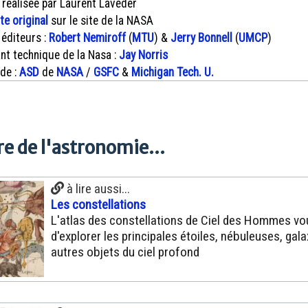
 réalisée par Laurent Laveder
xte original
sur le site de la NASA
 éditeurs :
Robert Nemiroff
(
MTU
) &
Jerry Bonnell
(
UMCP
)
nt technique de la Nasa :
Jay Norris
 de :
ASD
de
NASA
/
GSFC
&
Michigan Tech. U.
e de l'astronomie...
à lire aussi...
Les constellations
L'atlas des constellations de Ciel des Hommes v
d'explorer les principales étoiles, nébuleuses, gala
autres objets du ciel profond