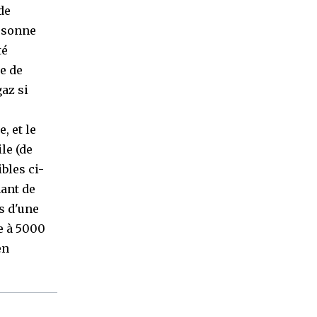
de
ersonne
té
se de
az si
, et le
le (de
ibles ci-
nant de
s d'une
e à 5000
en