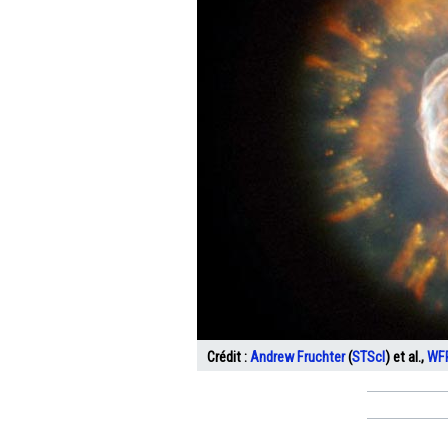
Crédit :
Andrew Fruchter
(
STScI
) et al.,
WF