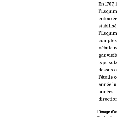
En 1787,
l'Esquim
entourée
stabilis
l'Esquim
complexe
nébuleus
gaz visib
type sola
dessus o
l'étoile 
année lu
années-l
directio
L'image d'a