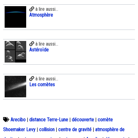
à lire aussi...
Atmosphère
à lire aussi...
Astéroïde
à lire aussi...
Les comètes
Arecibo
|
distance Terre-Lune
|
découverte
|
comète
Shoemaker Levy
|
collision
|
centre de gravité
|
atmosphère de