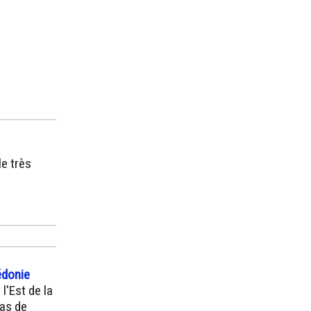
le très
édonie
l'Est de la
pas de