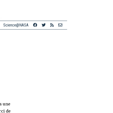
Science@NASA
is une
rci de