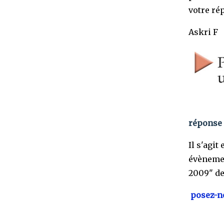
votre ré
Askri F
réponse 
Il s'agit
évènemen
2009" de
posez-no