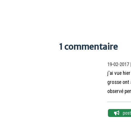
1 commentaire
19-02-2017 |
j'ai vue hie
grosse ont 
observé pen
poste