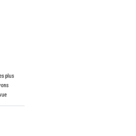
res plus
vons
 vue