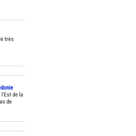
le très
édonie
l'Est de la
pas de