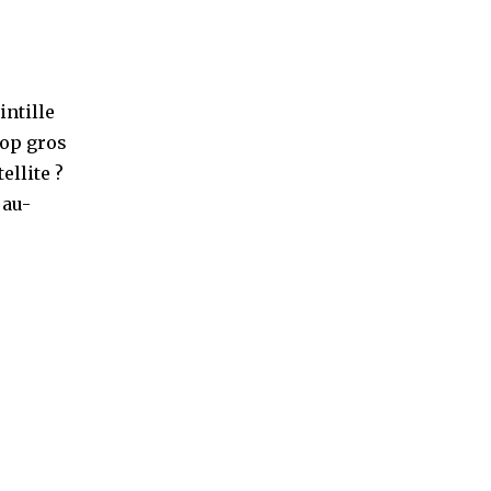
intille
rop gros
ellite ?
 au-