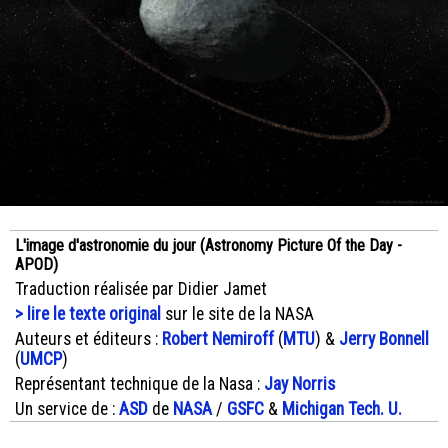
L'image d'astronomie du jour (Astronomy Picture Of the Day -
APOD)
Traduction réalisée par Didier Jamet
> lire le texte original
sur le site de la NASA
Auteurs et éditeurs :
Robert Nemiroff
(
MTU
) &
Jerry Bonnell
(
UMCP
)
Représentant technique de la Nasa :
Jay Norris
Un service de :
ASD
de
NASA
/
GSFC
&
Michigan Tech. U.