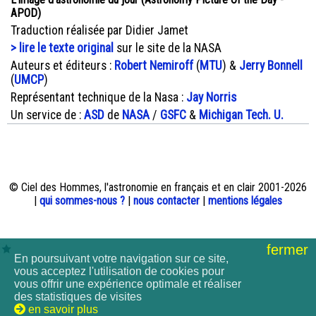
APOD)
Traduction réalisée par Didier Jamet
> lire le texte original
sur le site de la NASA
Auteurs et éditeurs :
Robert Nemiroff
(
MTU
) &
Jerry Bonnell
(
UMCP
)
Représentant technique de la Nasa :
Jay Norris
Un service de :
ASD
de
NASA
/
GSFC
&
Michigan Tech. U.
© Ciel des Hommes, l'astronomie en français et en clair 2001-2026
|
qui sommes-nous ?
|
nous contacter
|
mentions légales
fermer
En poursuivant votre navigation sur ce site,
vous acceptez l'utilisation de cookies pour
vous offrir une expérience optimale et réaliser
des statistiques de visites
en savoir plus