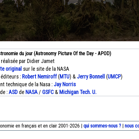
stronomie du jour (Astronomy Picture Of the Day - APOD)
 réalisée par Didier Jamet
xte original
sur le site de la NASA
 éditeurs :
Robert Nemiroff
(
MTU
) &
Jerry Bonnell
(
UMCP
)
nt technique de la Nasa :
Jay Norris
 de :
ASD
de
NASA
/
GSFC
&
Michigan Tech. U.
onomie en français et en clair 2001-2026 |
qui sommes-nous ?
|
nous c