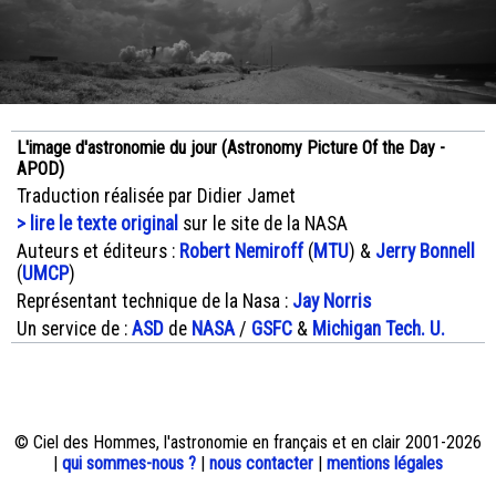
L'image d'astronomie du jour (Astronomy Picture Of the Day -
APOD)
Traduction réalisée par Didier Jamet
> lire le texte original
sur le site de la NASA
Auteurs et éditeurs :
Robert Nemiroff
(
MTU
) &
Jerry Bonnell
(
UMCP
)
Représentant technique de la Nasa :
Jay Norris
Un service de :
ASD
de
NASA
/
GSFC
&
Michigan Tech. U.
© Ciel des Hommes, l'astronomie en français et en clair 2001-2026
|
qui sommes-nous ?
|
nous contacter
|
mentions légales