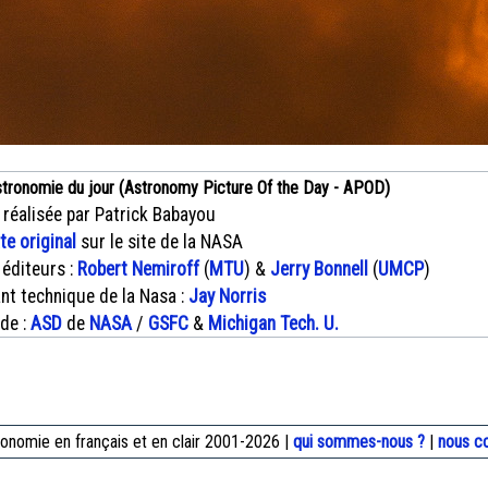
stronomie du jour (Astronomy Picture Of the Day - APOD)
 réalisée par Patrick Babayou
xte original
sur le site de la NASA
 éditeurs :
Robert Nemiroff
(
MTU
) &
Jerry Bonnell
(
UMCP
)
nt technique de la Nasa :
Jay Norris
 de :
ASD
de
NASA
/
GSFC
&
Michigan Tech. U.
onomie en français et en clair 2001-2026 |
qui sommes-nous ?
|
nous c