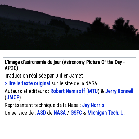
L'image d'astronomie du jour (Astronomy Picture Of the Day -
APOD)
Traduction réalisée par Didier Jamet
> lire le texte original
sur le site de la NASA
Auteurs et éditeurs :
Robert Nemiroff
(
MTU
) &
Jerry Bonnell
(
UMCP
)
Représentant technique de la Nasa :
Jay Norris
Un service de :
ASD
de
NASA
/
GSFC
&
Michigan Tech. U.