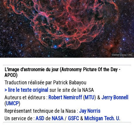
L'image d'astronomie du jour (Astronomy Picture Of the Day -
APOD)
Traduction réalisée par Patrick Babayou
> lire le texte original
sur le site de la NASA
Auteurs et éditeurs :
Robert Nemiroff
(
MTU
) &
Jerry Bonnell
(
UMCP
)
Représentant technique de la Nasa :
Jay Norris
Un service de :
ASD
de
NASA
/
GSFC
&
Michigan Tech. U.