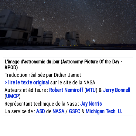
L'image d'astronomie du jour (Astronomy Picture Of the Day -
APOD)
Traduction réalisée par Didier Jamet
> lire le texte original
sur le site de la NASA
Auteurs et éditeurs :
Robert Nemiroff
(
MTU
) &
Jerry Bonnell
(
UMCP
)
Représentant technique de la Nasa :
Jay Norris
Un service de :
ASD
de
NASA
/
GSFC
&
Michigan Tech. U.