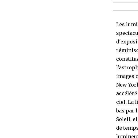
Les lumi
spectacu
d'exposi
réminisc
constitu
l'astrop
images c
New York
accéléré
ciel. La 
bas par 
Soleil, e
de temps
lumineux