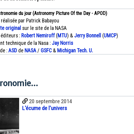
stronomie du jour (Astronomy Picture Of the Day - APOD)
 réalisée par Patrick Babayou
xte original
sur le site de la NASA
 éditeurs :
Robert Nemiroff
(
MTU
) &
Jerry Bonnell
(
UMCP
)
nt technique de la Nasa :
Jay Norris
 de :
ASD
de
NASA
/
GSFC
&
Michigan Tech. U.
tronomie...
20 septembre 2014
L'écume de l'univers