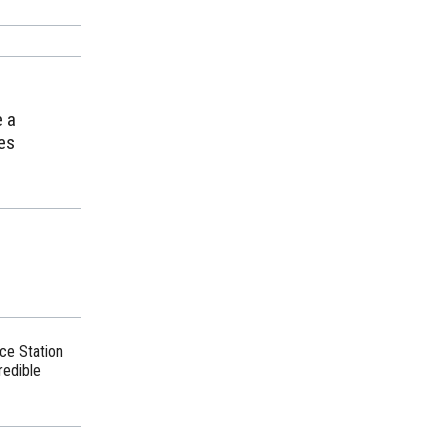
e a
les
ce Station
redible