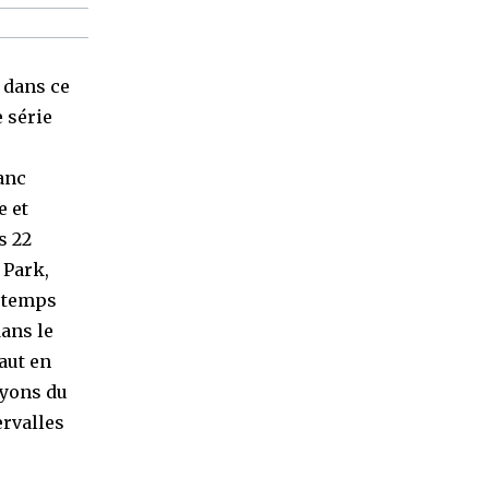
n dans ce
 série
anc
e et
s 22
 Park,
u temps
dans le
haut en
ayons du
ervalles