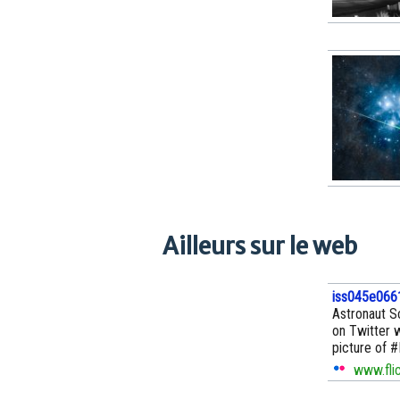
Ailleurs sur le web
iss045e066
Astronaut Sc
on Twitter 
picture of #
www.flic