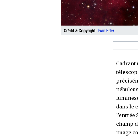
Crédit & Copyright :
Ivan Eder
Cadrant 
télescop
précisém
nébuleus
luminesc
dans le 
l'entrée
champ d'
nuage co