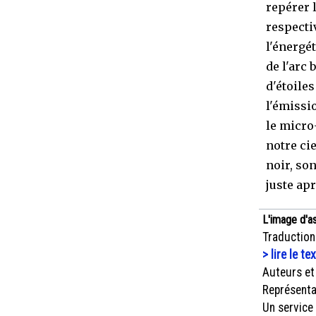
repérer 
respecti
l'énergét
de l'arc 
d'étoile
l'émissi
le micro
notre cie
noir, so
juste ap
L'image d'a
Traduction
> lire le te
Auteurs et
Représenta
Un service