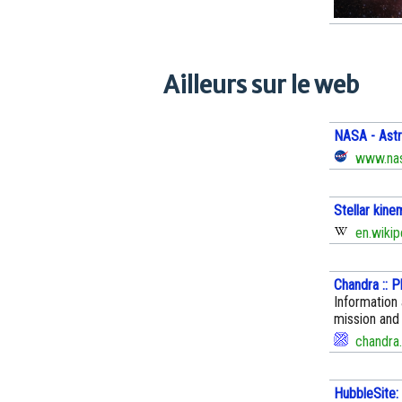
Ailleurs sur le web
NASA - Ast
www.nas
Stellar kine
en.wikip
Chandra :: 
Information
mission and 
chandra.
HubbleSite: