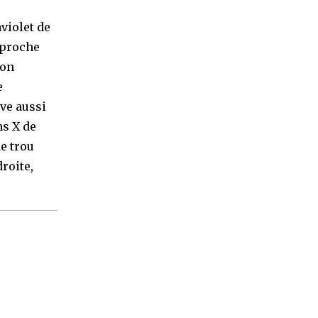
violet de
s proche
ion
e
uve aussi
ns X de
de trou
roite,