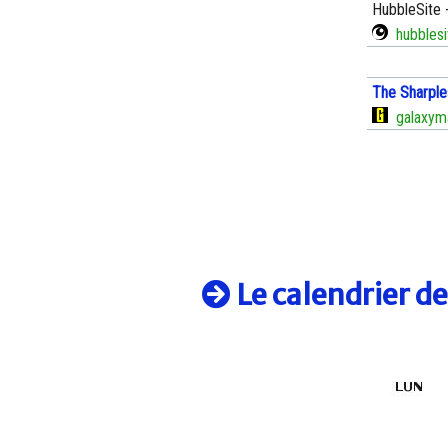
HubbleSite -
hubblesi
The Sharple
galaxym
Le calendrier d