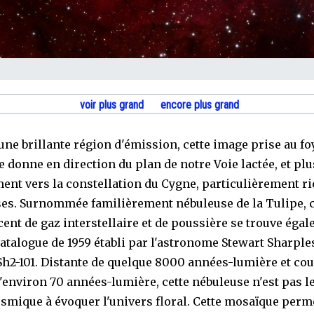
voir plus grand
encore plus grand
une brillante région d'émission, cette image prise au fo
e donne en direction du plan de notre Voie lactée, et plu
ent vers la constellation du Cygne, particulièrement r
es. Surnommée familièrement nébuleuse de la Tulipe, 
ent de gaz interstellaire et de poussière se trouve éga
catalogue de 1959 établi par l'astronome Stewart Sharple
 Sh2-101. Distante de quelque 8000 années-lumière et co
environ 70 années-lumière, cette nébuleuse n'est pas le
smique à évoquer l'univers floral. Cette mosaïque perm