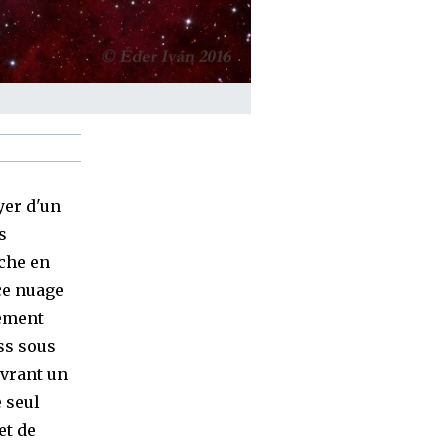
yer d'un
s
iche en
ce nuage
lement
ss sous
uvrant un
 seul
et de