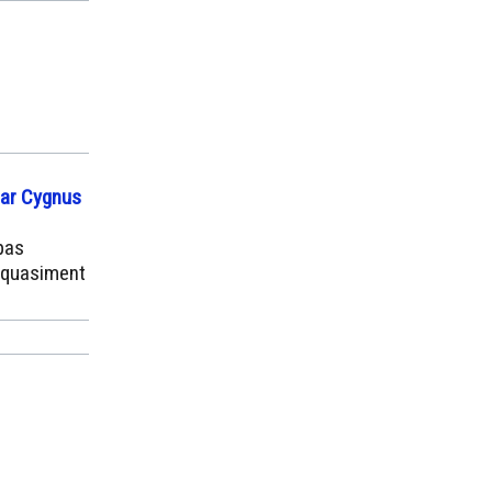
sar Cygnus
pas
s quasiment