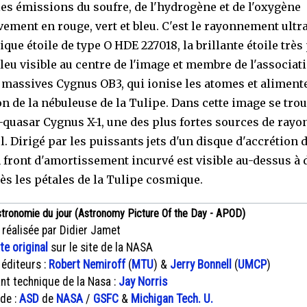
les émissions du soufre, de l'hydrogène et de l'oxygène
vement en rouge, vert et bleu. C'est le rayonnement ultra
ique étoile de type O HDE 227018, la brillante étoile trè
bleu visible au centre de l'image et membre de l'associat
s massives Cygnus OB3, qui ionise les atomes et aliment
on de la nébuleuse de la Tulipe. Dans cette image se tro
-quasar Cygnus X-1, une des plus fortes sources de rayo
l. Dirigé par les puissants jets d'un disque d'accrétion 
n front d'amortissement incurvé est visible au-dessus à d
rès les pétales de la Tulipe cosmique.
stronomie du jour (Astronomy Picture Of the Day - APOD)
 réalisée par Didier Jamet
xte original
sur le site de la NASA
 éditeurs :
Robert Nemiroff
(
MTU
) &
Jerry Bonnell
(
UMCP
)
nt technique de la Nasa :
Jay Norris
 de :
ASD
de
NASA
/
GSFC
&
Michigan Tech. U.