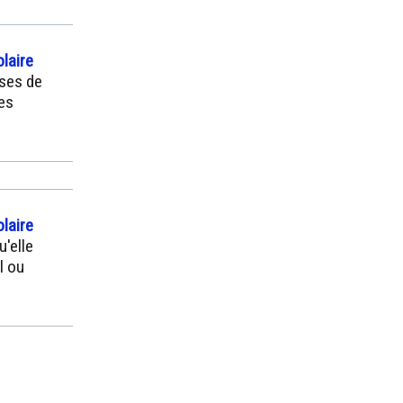
laire
sses de
tes
laire
'elle
l ou