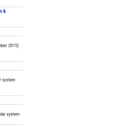
is &
ember 2015)
ar system
olar system.