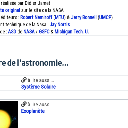
 réalisée par Didier Jamet
xte original
sur le site de la NASA
 éditeurs :
Robert Nemiroff
(
MTU
) &
Jerry Bonnell
(
UMCP
)
nt technique de la Nasa :
Jay Norris
 de :
ASD
de
NASA
/
GSFC
&
Michigan Tech. U.
e de l'astronomie...
à lire aussi...
Système Solaire
à lire aussi...
Exoplanète