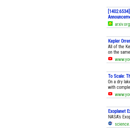
[1402.6534] 
Announceme
arxiv.org
Kepler Orrer
All of the 
on the same 
www.you
To Scale: T
On a dry lak
with complete
www.you
Exoplanet E
NASA’s Exop
science.