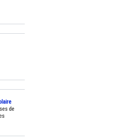
laire
sses de
tes