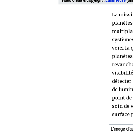
Video Crédit & Copyright :
Ethan Kruse
(Uni
La missi
planètes
multiplan
systèmes
voici la
planètes 
revanche
visibilit
détecter
de lumin
point de
soin de v
surface 
L'image d'a