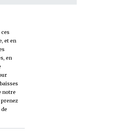
 ces
, et en
es
s, en
e
our
 baisses
e notre
, prenez
 de