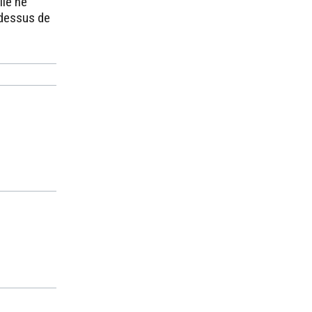
lle ne
-dessus de