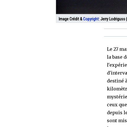
Image Crédit &
Copyright
:
Jerry Lodriguss (
Le 27 ma
la base 
l'expéri
d'interv
destiné 
kilomètr
mystérie
ceux que 
depuis l
sont mis