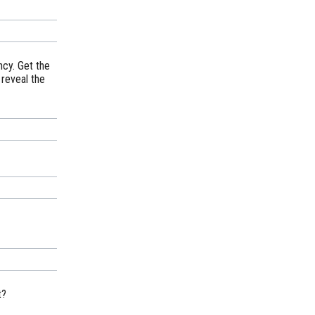
cy. Get the
 reveal the
t?