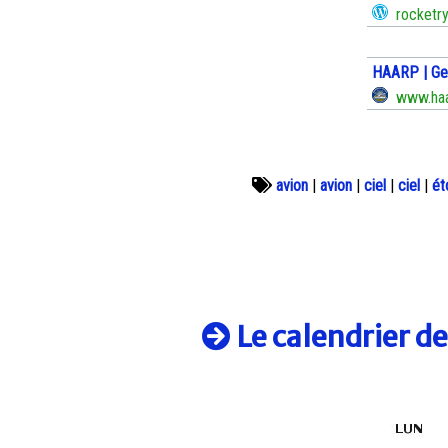
rocketry
HAARP | Geo
www.haar
avion
|
avion
|
ciel
|
ciel
|
ét
Le calendrier d