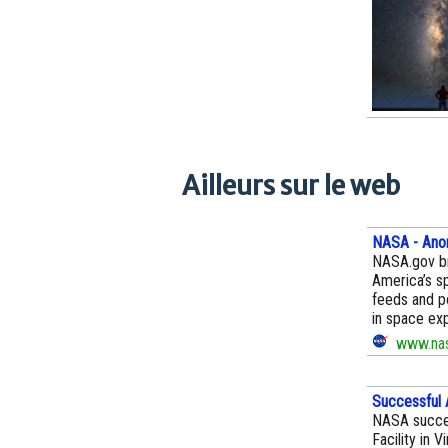
Ailleurs sur le web
NASA - Ano
NASA.gov br
America’s s
feeds and p
in space exp
www.nas
Successful
NASA success
Facility in V