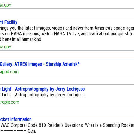
a.gov
t Facility
ings you the latest images, videos and news from America's space agen
tes on NASA missions, watch NASA TV live, and learn about our quest to
 benefit all humankind.
a.gov
Gallery: ATREX images - Starship Asterisk*
.apod.com
e Light - Astrophotography by Jerry Lodriguss
e Light - Astrophotography by Jerry Lodriguss
ropix.com
cket Information
: WAC Corporal Code 810 Reader’s Questions: What is a Sounding Rocke
———————— Gen…