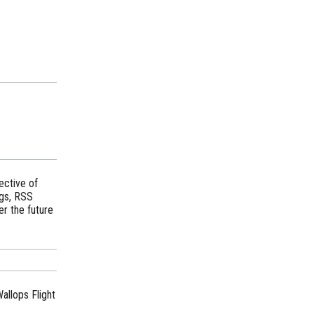
ective of
ogs, RSS
r the future
allops Flight