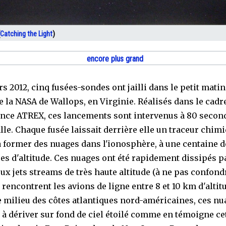
Catching the Light
)
encore plus grand
rs 2012, cinq fusées-sondes ont jailli dans le petit mati
de la NASA de Wallops, en Virginie. Réalisés dans le cadr
ence ATREX, ces lancements sont intervenus à 80 secon
alle. Chaque fusée laissait derrière elle un traceur chim
à former des nuages dans l'ionosphère, à une centaine d
es d'altitude. Ces nuages ont été rapidement dissipés p
ux jets streams de très haute altitude (à ne pas confond
rencontrent les avions de ligne entre 8 et 10 km d'altitu
e milieu des côtes atlantiques nord-américaines, ces nu
 à dériver sur fond de ciel étoilé comme en témoigne ce