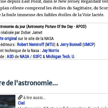
ise depuis East Point, dans le New Jersey. Regardant ver
e-plan céleste comprend les étoiles du Sagittaire, du Sco
 la foule immense des faibles étoiles de la Voie lactée.
stronomie du jour (Astronomy Picture Of the Day - APOD)
 réalisée par Didier Jamet
xte original
sur le site de la NASA
 éditeurs :
Robert Nemiroff
(
MTU
) &
Jerry Bonnell
(
UMCP
)
nt technique de la Nasa :
Jay Norris
 de :
ASD
de
NASA
/
GSFC
&
Michigan Tech. U.
e de l'astronomie...
à lire aussi...
Ciel