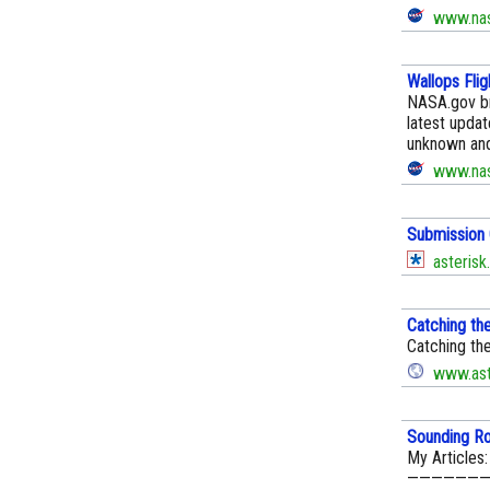
www.nas
Wallops Fligh
NASA.gov br
latest upda
unknown and
www.nas
Submission 
asterisk
Catching th
Catching th
www.ast
Sounding Ro
My Articles
———————