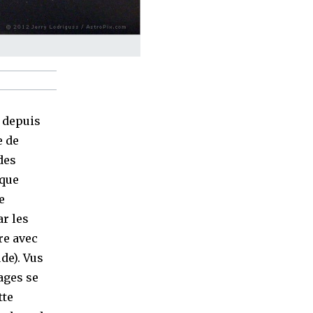
n depuis
e de
des
ique
e
ar les
re avec
de). Vus
ages se
tte