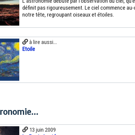
L'astronomie débute par l'observation du ciel, qu'e
définit pas rigoureusement. Le ciel commence au
notre tête, regroupant oiseaux et étoiles.
à lire aussi...
Etoile
tronomie...
13 juin 2009