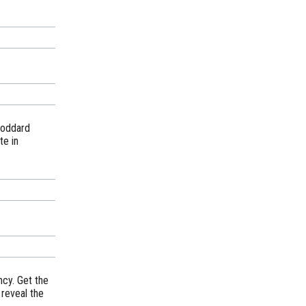
 Goddard
te in
cy. Get the
 reveal the