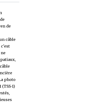
n
 de
yen de
 un câble
 c'est
i ne
spatiaux,
 câble
ncière
La photo
 (TSS-1)
estés,
ieuses