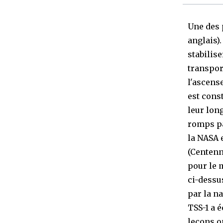
Une des 
anglais)
stabilise
transport
l'ascens
est const
leur long
romps pa
la NASA 
(Centenn
pour le 
ci-dessu
par la na
TSS-1 a 
leçons o