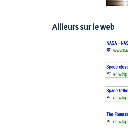
Ailleurs sur le web
NASA - NASA
www.nas
Space eleva
en.wikip
Space tethe
en.wikip
The Fountai
en.wikip