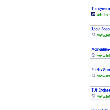
The dynamic
adsabs.h
About Spac
www.tet
Momentum-E
www.tet
RelNav Sens
www.tet
TUI: Enginee
www.tet