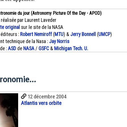
stronomie du jour (Astronomy Picture Of the Day - APOD)
 réalisée par Laurent Laveder
xte original
sur le site de la NASA
 éditeurs :
Robert Nemiroff
(
MTU
) &
Jerry Bonnell
(
UMCP
)
nt technique de la Nasa :
Jay Norris
 de :
ASD
de
NASA
/
GSFC
&
Michigan Tech. U.
tronomie...
12 décembre 2004
Atlantis vers orbite