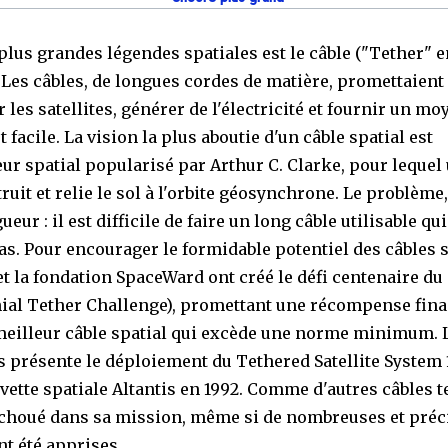
plus grandes légendes spatiales est le câble ("Tether" e
. Les câbles, de longues cordes de matière, promettaient
r les satellites, générer de l'électricité et fournir un mo
 facile. La vision la plus aboutie d'un câble spatial est
eur spatial popularisé par Arthur C. Clarke, pour lequel
ruit et relie le sol à l'orbite géosynchrone. Le problème,
ueur : il est difficile de faire un long câble utilisable qu
s. Pour encourager le formidable potentiel des câbles 
et la fondation SpaceWard ont créé le défi centenaire du
ial Tether Challenge), promettant une récompense fina
meilleur câble spatial qui excède une norme minimum. 
s présente le déploiement du Tethered Satellite System 1
vette spatiale Altantis en 1992. Comme d'autres câbles t
échoué dans sa mission, même si de nombreuses et préc
nt été apprises.