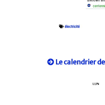
unknown and
centenni
électricité
Le calendrier d