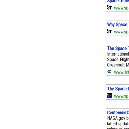
SpaceTethe
www.spa
Why Space T
www.spa
The Space 
Internationa
Space Flight
Greenbelt M
www-istp
The Space 
www.spa
Centennial 
NASA.gov br
latest upda