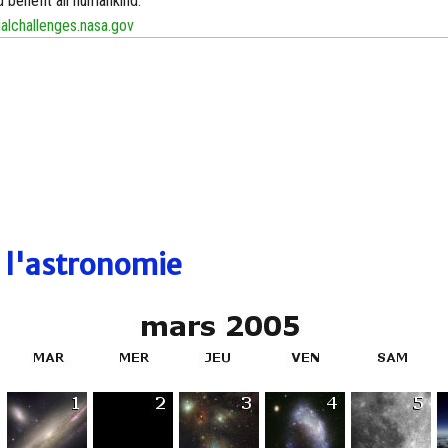
 benefit all humankind.
alchallenges.nasa.gov
e l'astronomie