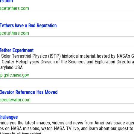
rs.com
cetethers.com
ethers have a Bad Reputation
cetethers.com
Tether Experiment
l Solar Terrestrial Physics (ISTP) historical material, hosted by NASA's
 Center Heliophysics Division of the Sciences and Exploration Directora
aryland USA
.gsfc.nasa.gov
Elevator Reference Has Moved
ceelevator.com
Challenges
ings you the latest images, videos and news from America's space agen
tes on NASA missions, watch NASA TV live, and learn about our quest to