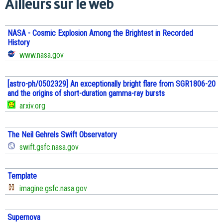
Ailleurs sur le web
NASA - Cosmic Explosion Among the Brightest in Recorded
History
www.nasa.gov
[astro-ph/0502329] An exceptionally bright flare from SGR1806-20
and the origins of short-duration gamma-ray bursts
arxiv.org
The Neil Gehrels Swift Observatory
swift.gsfc.nasa.gov
Template
imagine.gsfc.nasa.gov
Supernova