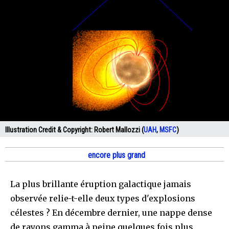
Illustration Credit & Copyright:
Robert Mallozzi (
UAH
,
MSFC
)
encore plus grand
La plus brillante éruption galactique jamais
observée relie-t-elle deux types d'explosions
célestes ? En décembre dernier, une nappe dense
de rayons gamma à peine quelques fois plus