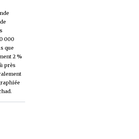
ande
 de
s
10 000
ls que
ement 2 %
où près
éralement
graphiée
chad.