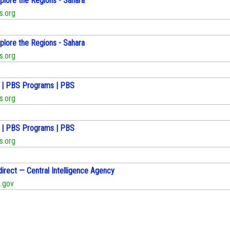
plore the Regions - Sahara
.org
plore the Regions - Sahara
.org
e | PBS Programs | PBS
.org
e | PBS Programs | PBS
.org
direct — Central Intelligence Agency
.gov