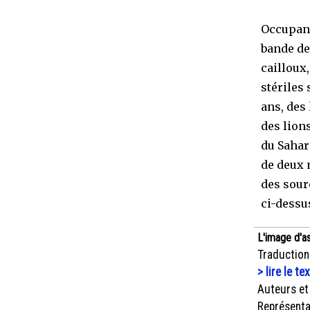
Occupant 
bande de 
cailloux
stériles 
ans, des
des lion
du Sahar
de deux 
des sour
ci-dessu
L'image d'a
Traduction
> lire le te
Auteurs et
Représenta