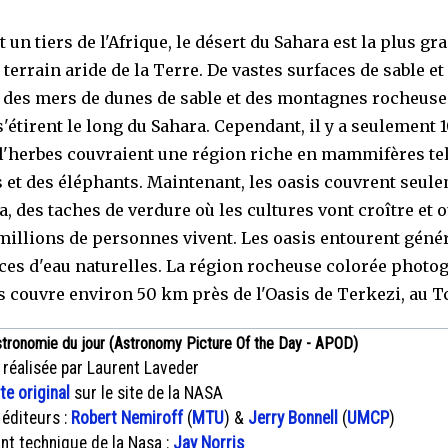
un tiers de l'Afrique, le désert du Sahara est la plus gr
terrain aride de la Terre. De vastes surfaces de sable et
, des mers de dunes de sable et des montagnes rocheuse
s'étirent le long du Sahara. Cependant, il y a seulement 
 l'herbes couvraient une région riche en mammifères te
s et des éléphants. Maintenant, les oasis couvrent seul
a, des taches de verdure où les cultures vont croître et 
millions de personnes vivent. Les oasis entourent gén
ces d'eau naturelles. La région rocheuse colorée photo
s couvre environ 50 km près de l'Oasis de Terkezi, au T
stronomie du jour (Astronomy Picture Of the Day - APOD)
 réalisée par Laurent Laveder
xte original
sur le site de la NASA
 éditeurs :
Robert Nemiroff
(
MTU
) &
Jerry Bonnell
(
UMCP
)
nt technique de la Nasa :
Jay Norris