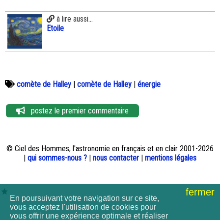
à lire aussi...
Etoile
comète de Halley
|
comète de Halley
|
énergie
postez le premier commentaire
© Ciel des Hommes, l'astronomie en français et en clair 2001-2026
|
qui sommes-nous ?
|
nous contacter
|
mentions légales
fermer
En poursuivant votre navigation sur ce site,
vous acceptez l'utilisation de cookies pour
vous offrir une expérience optimale et réaliser