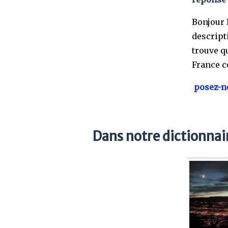
Bonjour 
descript
trouve q
France ce
posez-no
Dans notre dictionnair