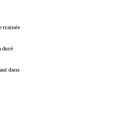
e trainée
a duré
haut dans