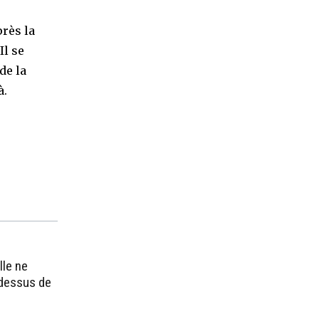
rès la
Il se
de la
à.
lle ne
-dessus de