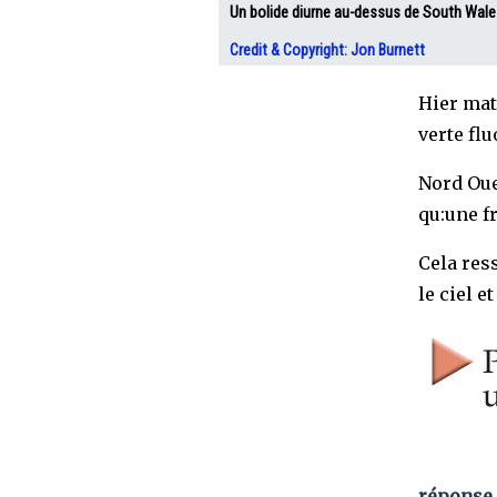
Un bolide diurne au-dessus de South Wale
Credit & Copyright: Jon Burnett
Hier mat
verte flu
Nord Oue
qu:une fr
Cela ress
le ciel e
réponse 