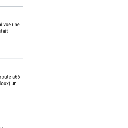
ai vue une
était
oroute a66
loux) un