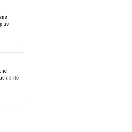
uses
 plus
une
ous abrite