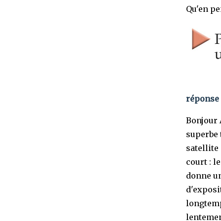
Qu'en pe
réponse 
Bonjour A
superbe 
satellite
court : l
donne un
d'exposi
longtemp
lentemen