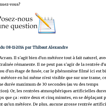
nsez-vous?
du 08-11-2014 par Thibaut Alexandre
cram. Il s'agit bien d'un météore tout à fait naturel, av
traînée rémanente. Il ne peut pas s'agir de la rentrée d'
 ou d'un étage de fusée, car le phénomène filmé ici est b
e météore en lui même n'est visible que sur une trame, ce
e durée maximum de 30 secondes (au vu des temps
tion). Or, les rentrées atmosphériques artificielles dure
s que ça : entre deux et cinq minutes, en se déplaçant 
t qu'un météore. De plus, aucune grosse rentrée artifici