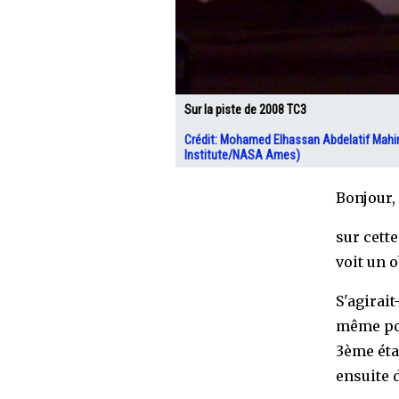
Sur la piste de 2008 TC3
Crédit: Mohamed Elhassan Abdelatif Mahir 
Institute/NASA Ames)
Bonjour,
sur cett
voit un o
S'agirait
même pou
3ème étag
ensuite 