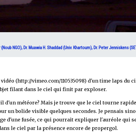
(Noub NGO), Dr. Muawia H. Shaddad (Univ. Khartoum), Dr. Peter Jenniskens (SE
e vidéo (http://vimeo.com/110535098) d'un time laps du ci
bjet filant dans le ciel qui finit par exploser.
-il d'un météore? Mais je trouve que le ciel tourne rapid
r un bolide visible quelques secondes. Je pensais sino
e d'une fusée, ce qui pourrait expliquer l'auréole qui s
dans le ciel par la présence encore de propergol.