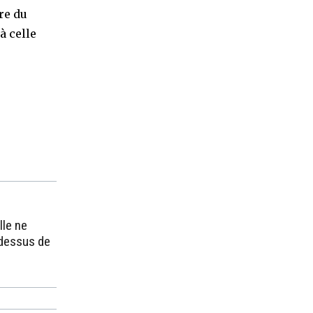
ire du
à celle
lle ne
-dessus de