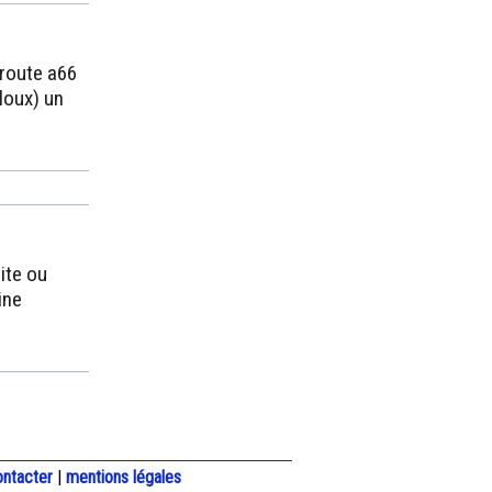
oroute a66
loux) un
ite ou
ine
ontacter
|
mentions légales