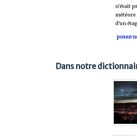
n'était p
météore f
d'un étag
posez-no
Dans notre dictionnair