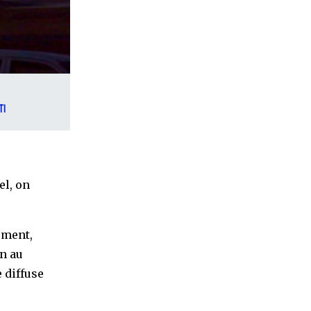
TI
el, on
ement,
n au
e diffuse