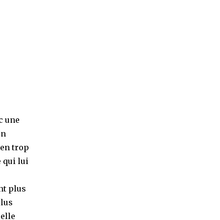
ec une
un
ien trop
 qui lui
nt plus
plus
elle