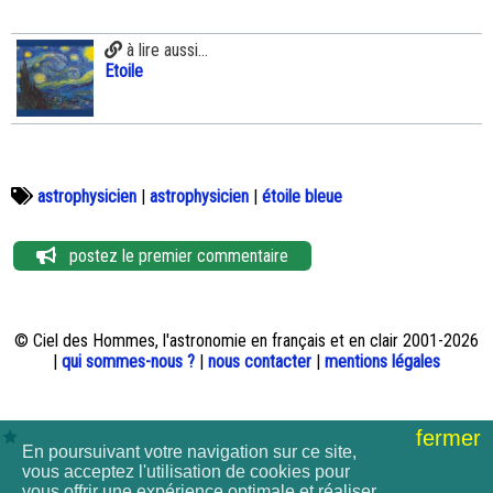
à lire aussi...
Etoile
astrophysicien
|
astrophysicien
|
étoile bleue
postez le premier commentaire
© Ciel des Hommes, l'astronomie en français et en clair 2001-2026
|
qui sommes-nous ?
|
nous contacter
|
mentions légales
fermer
En poursuivant votre navigation sur ce site,
vous acceptez l'utilisation de cookies pour
vous offrir une expérience optimale et réaliser