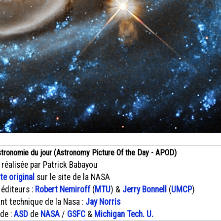
stronomie du jour (Astronomy Picture Of the Day - APOD)
 réalisée par Patrick Babayou
xte original
sur le site de la NASA
 éditeurs :
Robert Nemiroff
(
MTU
) &
Jerry Bonnell
(
UMCP
)
nt technique de la Nasa :
Jay Norris
 de :
ASD
de
NASA
/
GSFC
&
Michigan Tech. U.