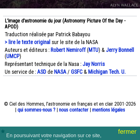
L'image d'astronomie du jour (Astronomy Picture Of the Day -
APOD)
Traduction réalisée par Patrick Babayou
> lire le texte original
sur le site de la NASA
Auteurs et éditeurs :
Robert Nemiroff
(
MTU
) &
Jerry Bonnell
(
UMCP
)
Représentant technique de la Nasa :
Jay Norris
Un service de :
ASD
de
NASA
/
GSFC
&
Michigan Tech. U.
© Ciel des Hommes, l'astronomie en français et en clair 2001-2026
|
qui sommes-nous ?
|
nous contacter
|
mentions légales
fermer
En poursuivant votre navigation sur ce site,