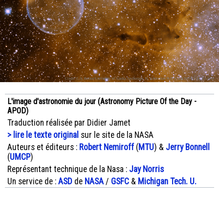
L'image d'astronomie du jour (Astronomy Picture Of the Day -
APOD)
Traduction réalisée par Didier Jamet
> lire le texte original
sur le site de la NASA
Auteurs et éditeurs :
Robert Nemiroff
(
MTU
) &
Jerry Bonnell
(
UMCP
)
Représentant technique de la Nasa :
Jay Norris
Un service de :
ASD
de
NASA
/
GSFC
&
Michigan Tech. U.