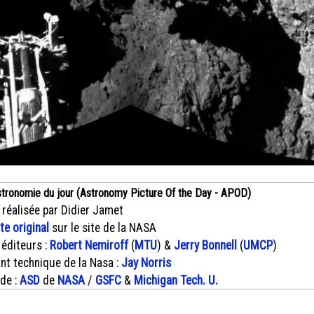
stronomie du jour (Astronomy Picture Of the Day - APOD)
 réalisée par Didier Jamet
xte original
sur le site de la NASA
 éditeurs :
Robert Nemiroff
(
MTU
) &
Jerry Bonnell
(
UMCP
)
nt technique de la Nasa :
Jay Norris
 de :
ASD
de
NASA
/
GSFC
&
Michigan Tech. U.