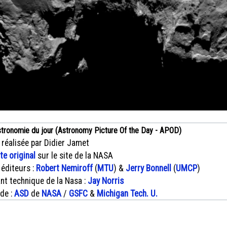
stronomie du jour (Astronomy Picture Of the Day - APOD)
 réalisée par Didier Jamet
xte original
sur le site de la NASA
 éditeurs :
Robert Nemiroff
(
MTU
) &
Jerry Bonnell
(
UMCP
)
nt technique de la Nasa :
Jay Norris
 de :
ASD
de
NASA
/
GSFC
&
Michigan Tech. U.