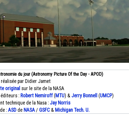
stronomie du jour (Astronomy Picture Of the Day - APOD)
 réalisée par Didier Jamet
xte original
sur le site de la NASA
 éditeurs :
Robert Nemiroff
(
MTU
) &
Jerry Bonnell
(
UMCP
)
nt technique de la Nasa :
Jay Norris
 de :
ASD
de
NASA
/
GSFC
&
Michigan Tech. U.