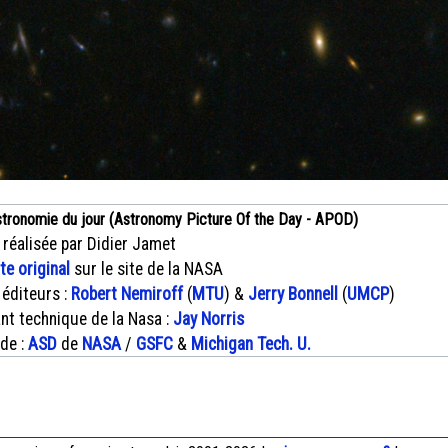
stronomie du jour (Astronomy Picture Of the Day - APOD)
 réalisée par Didier Jamet
xte original
sur le site de la NASA
 éditeurs :
Robert Nemiroff
(
MTU
) &
Jerry Bonnell
(
UMCP
)
nt technique de la Nasa :
Jay Norris
 de :
ASD
de
NASA
/
GSFC
&
Michigan Tech. U.