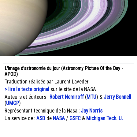
L'image d'astronomie du jour (Astronomy Picture Of the Day -
APOD)
Traduction réalisée par Laurent Laveder
> lire le texte original
sur le site de la NASA
Auteurs et éditeurs :
Robert Nemiroff
(
MTU
) &
Jerry Bonnell
(
UMCP
)
Représentant technique de la Nasa :
Jay Norris
Un service de :
ASD
de
NASA
/
GSFC
&
Michigan Tech. U.