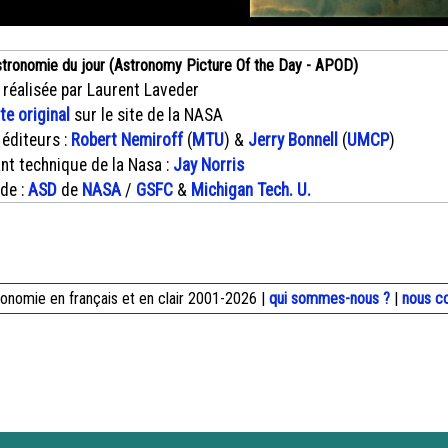
stronomie du jour (Astronomy Picture Of the Day - APOD)
 réalisée par Laurent Laveder
xte original
sur le site de la NASA
 éditeurs :
Robert Nemiroff
(
MTU
) &
Jerry Bonnell
(
UMCP
)
nt technique de la Nasa :
Jay Norris
 de :
ASD
de
NASA
/
GSFC
&
Michigan Tech. U.
onomie en français et en clair 2001-2026 |
qui sommes-nous ?
|
nous c