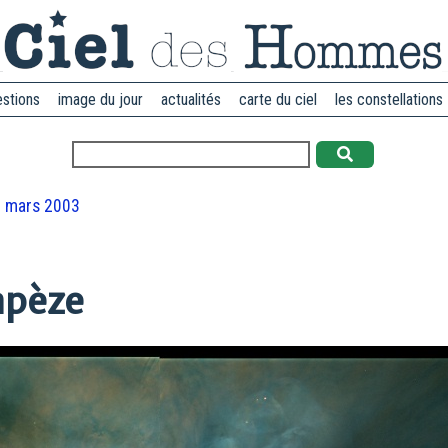
estions
image du jour
actualités
carte du ciel
les constellations
 mars 2003
apèze