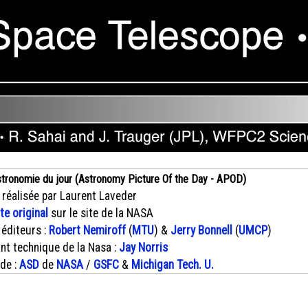
stronomie du jour (Astronomy Picture Of the Day - APOD)
 réalisée par Laurent Laveder
xte original
sur le site de la NASA
 éditeurs :
Robert Nemiroff
(
MTU
) &
Jerry Bonnell
(
UMCP
)
nt technique de la Nasa :
Jay Norris
 de :
ASD
de
NASA
/
GSFC
&
Michigan Tech. U.