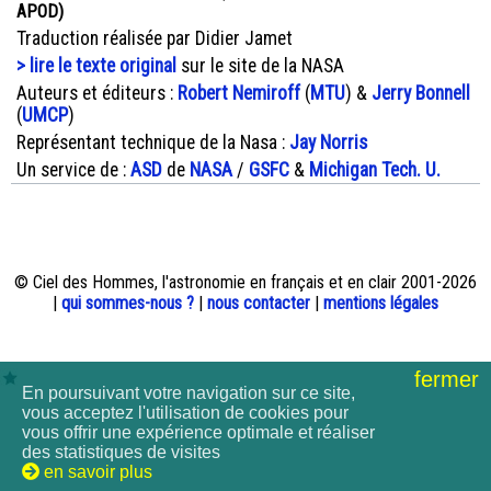
APOD)
Traduction réalisée par Didier Jamet
> lire le texte original
sur le site de la NASA
Auteurs et éditeurs :
Robert Nemiroff
(
MTU
) &
Jerry Bonnell
(
UMCP
)
Représentant technique de la Nasa :
Jay Norris
Un service de :
ASD
de
NASA
/
GSFC
&
Michigan Tech. U.
© Ciel des Hommes, l'astronomie en français et en clair 2001-2026
|
qui sommes-nous ?
|
nous contacter
|
mentions légales
fermer
En poursuivant votre navigation sur ce site,
vous acceptez l'utilisation de cookies pour
vous offrir une expérience optimale et réaliser
des statistiques de visites
en savoir plus