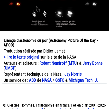
L'image d'astronomie du jour (Astronomy Picture Of the Day -
APOD)
Traduction réalisée par Didier Jamet
> lire le texte original
sur le site de la NASA
Auteurs et éditeurs :
Robert Nemiroff
(
MTU
) &
Jerry Bonnell
(
UMCP
)
Représentant technique de la Nasa :
Jay Norris
Un service de :
ASD
de
NASA
/
GSFC
&
Michigan Tech. U.
© Ciel des Hommes, l'astronomie en français et en clair 2001-2026