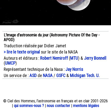
L'image d'astronomie du jour (Astronomy Picture Of the Day -
APOD)
Traduction réalisée par Didier Jamet
> lire le texte original
sur le site de la NASA
Auteurs et éditeurs :
Robert Nemiroff
(
MTU
) &
Jerry Bonnell
(
UMCP
)
Représentant technique de la Nasa :
Jay Norris
Un service de :
ASD
de
NASA
/
GSFC
&
Michigan Tech. U.
© Ciel des Hommes, l'astronomie en français et en clair 2001-2026
|
qui sommes-nous ?
|
nous contacter
|
mentions légales