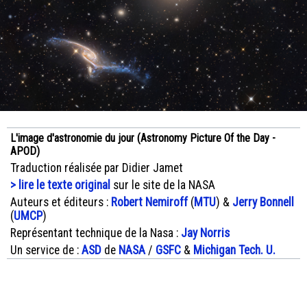
L'image d'astronomie du jour (Astronomy Picture Of the Day -
APOD)
Traduction réalisée par Didier Jamet
> lire le texte original
sur le site de la NASA
Auteurs et éditeurs :
Robert Nemiroff
(
MTU
) &
Jerry Bonnell
(
UMCP
)
Représentant technique de la Nasa :
Jay Norris
Un service de :
ASD
de
NASA
/
GSFC
&
Michigan Tech. U.