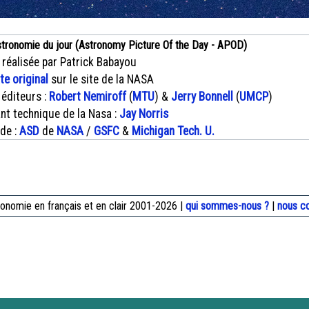
stronomie du jour (Astronomy Picture Of the Day - APOD)
 réalisée par Patrick Babayou
xte original
sur le site de la NASA
 éditeurs :
Robert Nemiroff
(
MTU
) &
Jerry Bonnell
(
UMCP
)
nt technique de la Nasa :
Jay Norris
 de :
ASD
de
NASA
/
GSFC
&
Michigan Tech. U.
onomie en français et en clair 2001-2026 |
qui sommes-nous ?
|
nous c