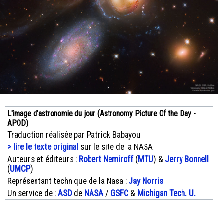
L'image d'astronomie du jour (Astronomy Picture Of the Day -
APOD)
Traduction réalisée par Patrick Babayou
> lire le texte original
sur le site de la NASA
Auteurs et éditeurs :
Robert Nemiroff
(
MTU
) &
Jerry Bonnell
(
UMCP
)
Représentant technique de la Nasa :
Jay Norris
Un service de :
ASD
de
NASA
/
GSFC
&
Michigan Tech. U.