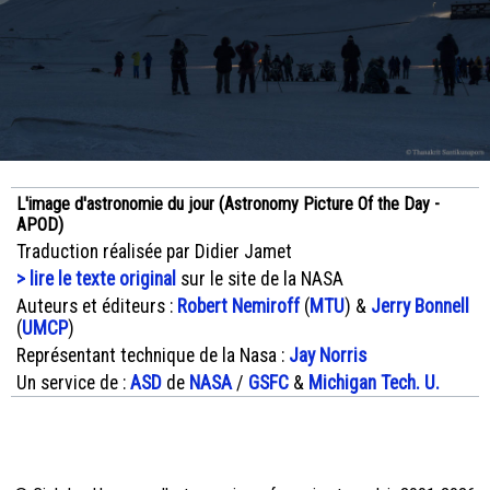
L'image d'astronomie du jour (Astronomy Picture Of the Day -
APOD)
Traduction réalisée par Didier Jamet
> lire le texte original
sur le site de la NASA
Auteurs et éditeurs :
Robert Nemiroff
(
MTU
) &
Jerry Bonnell
(
UMCP
)
Représentant technique de la Nasa :
Jay Norris
Un service de :
ASD
de
NASA
/
GSFC
&
Michigan Tech. U.