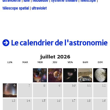
ultraviolette
|
lune
|
nébuleuse
|
système stellaire
|
télescope
|
télescope spatial
|
ultraviolet
Le calendrier de l'astronomie