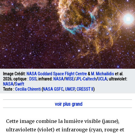
Image Crédit:
NASA Goddard Space Flight Centre
&
M. Michailidis
et al.
2026; optique :
DSS
; infrared:
NASA
/
WISE
/
JPL
-
Caltech
/
UCLA
; ultraviolet:
NASA
/
Swift
Texte :
Cecilia Chirenti
(
NASA
GSFC
,
UMCP
,
CRESST II
)
voir plus grand
Cette image combine la lumière visible (jaune),
ultraviolette (violet) et infrarouge (cyan, rouge et