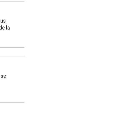
lus
de la
 se