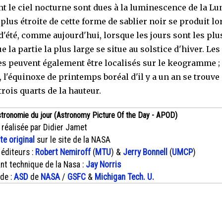
nt le ciel nocturne sont dues à la luminescence de la Lu
 plus étroite de cette forme de sablier noir se produit lo
 d'été, comme aujourd'hui, lorsque les jours sont les plu
e la partie la plus large se situe au solstice d'hiver. Les
s peuvent également être localisés sur le keogramme ;
 l'équinoxe de printemps boréal d'il y a un an se trouve
rois quarts de la hauteur.
stronomie du jour (Astronomy Picture Of the Day - APOD)
 réalisée par Didier Jamet
xte original
sur le site de la NASA
 éditeurs :
Robert Nemiroff
(
MTU
) &
Jerry Bonnell
(
UMCP
)
nt technique de la Nasa :
Jay Norris
 de :
ASD
de
NASA
/
GSFC
&
Michigan Tech. U.