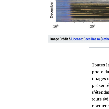
Image Crédit &
License
:
Cees Bassa
(
Nethe
Toutes l
photo du
images o
présenté 
s'étenda
toute évi
nocturne