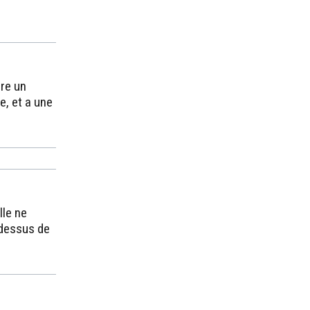
rre un
e, et a une
lle ne
-dessus de