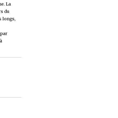
ne. La
rs du
s longs,
 par
 à