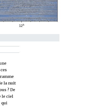
 une
 ces
ogramme
e la nuit
ous ? De
 le ciel
 qui