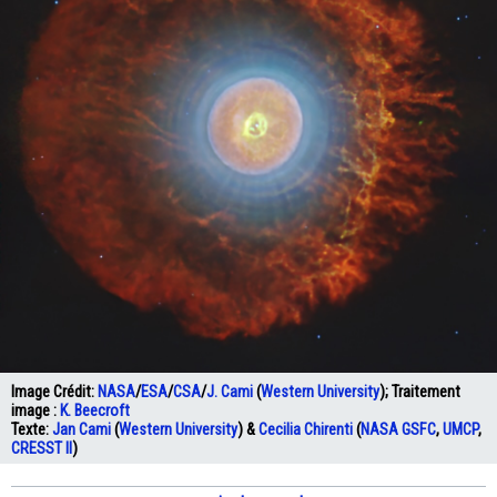
Image Crédit:
NASA
/
ESA
/
CSA
/
J. Cami
(
Western University
); Traitement
image :
K. Beecroft
Texte:
Jan Cami
(
Western University
) &
Cecilia Chirenti
(
NASA
GSFC
,
UMCP
,
CRESST II
)