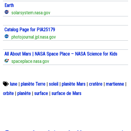
Earth
solarsystem.nasa.gov
Catalog Page for PIA25179
photojournal.jpl.nasa.gov
All About Mars | NASA Space Place – NASA Science for Kids
spaceplace.nasa.gov
lune
|
planète Terre
|
soleil
|
planète Mars
|
cratère
|
martienne
|
orbite
|
planète
|
surface
|
surface de Mars