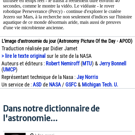
diffusée en temps réel - le transit a réellement duré environ 40
secondes, comme le montre la vidéo. Le vidéaste - le rover
robotique Perseverance (Percy) - continue d'explorer le cratère
Jezero sur Mars, à la recherche non seulement d'indices sur l'histoire
aquatique de ce monde désormais aride, mais aussi de preuves
d'une vie microbienne ancienne.
L'image d'astronomie du jour (Astronomy Picture Of the Day - APOD)
Traduction réalisée par Didier Jamet
> lire le texte original
sur le site de la NASA
Auteurs et éditeurs :
Robert Nemiroff
(
MTU
) &
Jerry Bonnell
(
UMCP
)
Représentant technique de la Nasa :
Jay Norris
Un service de :
ASD
de
NASA
/
GSFC
&
Michigan Tech. U.
Dans notre dictionnaire de
l'astronomie...