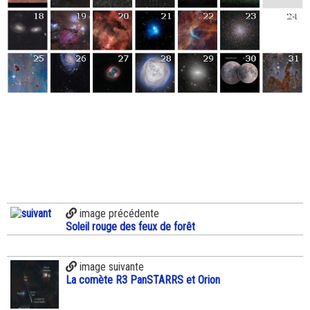
image précédente
Soleil rouge des feux de forêt
image suivante
La comète R3 PanSTARRS et Orion