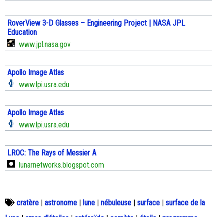
RoverView 3-D Glasses – Engineering Project | NASA JPL
Education
www.jpl.nasa.gov
Apollo Image Atlas
www.lpi.usra.edu
Apollo Image Atlas
www.lpi.usra.edu
LROC: The Rays of Messier A
lunarnetworks.blogspot.com
cratère
|
astronome
|
lune
|
nébuleuse
|
surface
|
surface de la