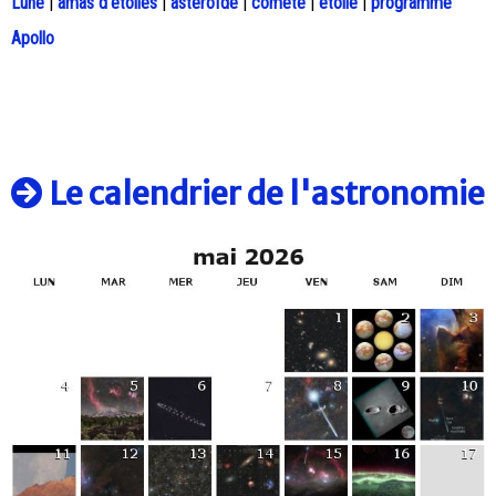
Lune
|
amas d'étoiles
|
astéroïde
|
comète
|
étoile
|
programme
Apollo
Le calendrier de l'astronomie