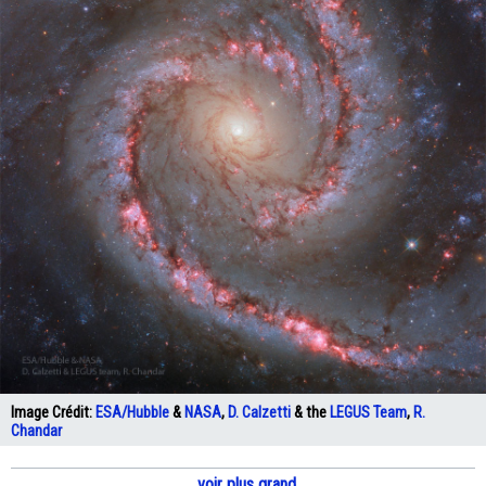
Image Crédit:
ESA/Hubble
&
NASA
,
D. Calzetti
& the
LEGUS
Team
,
R.
Chandar
voir plus grand