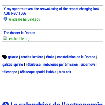
X-ray spectra reveal the reawakening of the repeat changing-look
AGN NGC 1566
ui.adsabs.harvard.edu
The dancer in Dorado
esahubble.org
galaxie
|
années-lumière
|
étoile
|
constellation de la Dorade
|
galaxie spirale
|
nébuleuse
|
nébuleuse par émission
|
supernova
|
télescope
|
télescope spatial Hubble
|
trou noir