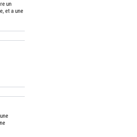
rre un
e, et a une
 une
une