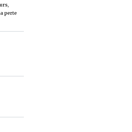
urs,
la perte