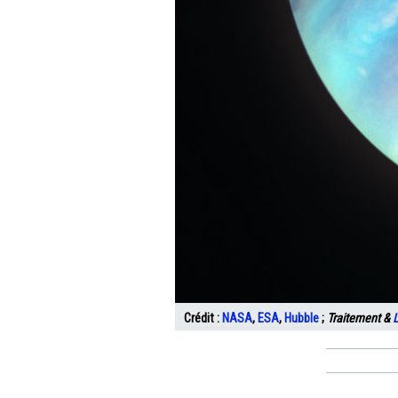
Crédit :
NASA
,
ESA
,
Hubble
;
Traitement &