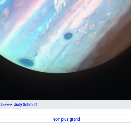
License
:
Judy Schmidt
voir plus grand