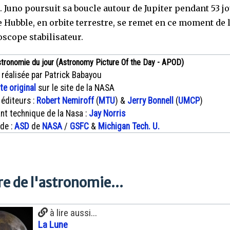
. Juno poursuit sa boucle autour de Jupiter pendant 53 jo
e Hubble, en orbite terrestre, se remet en ce moment de 
oscope stabilisateur.
stronomie du jour (Astronomy Picture Of the Day - APOD)
 réalisée par Patrick Babayou
xte original
sur le site de la NASA
 éditeurs :
Robert Nemiroff
(
MTU
) &
Jerry Bonnell
(
UMCP
)
nt technique de la Nasa :
Jay Norris
 de :
ASD
de
NASA
/
GSFC
&
Michigan Tech. U.
e de l'astronomie...
à lire aussi...
La Lune