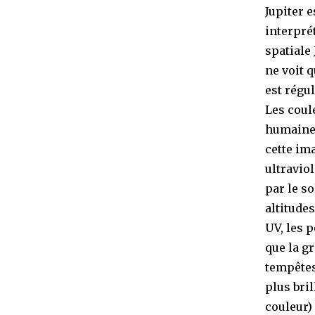
Jupiter 
interpré
spatiale
ne voit q
est régu
Les coule
humaine 
cette im
ultravio
par le so
altitudes
UV, les 
que la gr
tempêtes
plus bril
couleur)