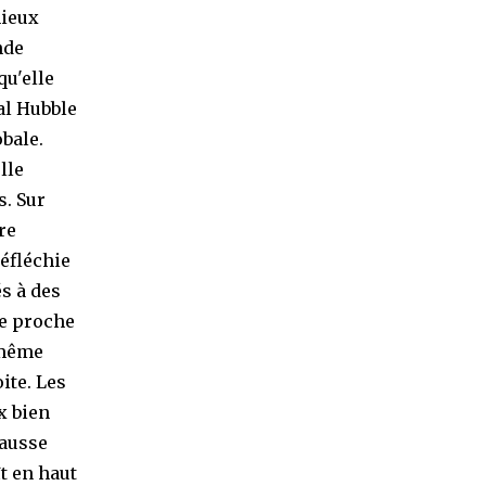
mieux
nde
qu'elle
ial Hubble
obale.
lle
s. Sur
re
réfléchie
és à des
le proche
 même
ite. Les
x bien
fausse
t en haut