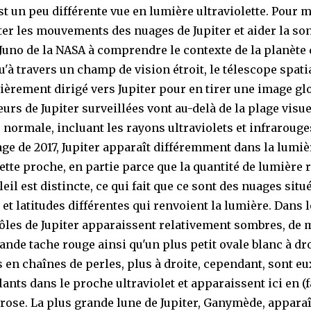
est un peu différente vue en lumière ultraviolette. Pour 
ter les mouvements des nuages de Jupiter et aider la so
 Juno de la NASA à comprendre le contexte de la planète 
u'à travers un champ de vision étroit, le télescope spat
lièrement dirigé vers Jupiter pour en tirer une image gl
urs de Jupiter surveillées vont au-delà de la plage visue
normale, incluant les rayons ultraviolets et infrarouge
age de 2017, Jupiter apparaît différemment dans la lumiè
lette proche, en partie parce que la quantité de lumière 
leil est distincte, ce qui fait que ce sont des nuages situ
 et latitudes différentes qui renvoient la lumière. Dans 
pôles de Jupiter apparaissent relativement sombres, de
ande tache rouge ainsi qu'un plus petit ovale blanc à dro
 en chaînes de perles, plus à droite, cependant, sont eu
lants dans le proche ultraviolet et apparaissent ici en (
 rose. La plus grande lune de Jupiter, Ganymède, apparaî