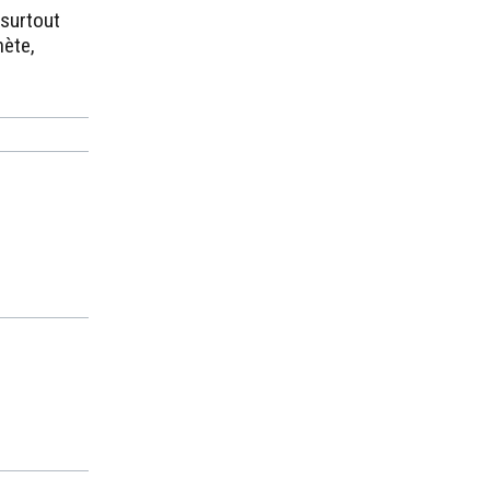
 surtout
nète,