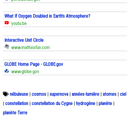
What If Oxygen Doubled in Earth’s Atmosphere?
youtu.be
Interactive Unit Circle
www.mathsisfun.com
GLOBE Home Page - GLOBE.gov
www.globe.gov
nébuleuse
|
cosmos
|
supernova
|
années-lumière
|
atomes
|
ciel
|
constellation
|
constellation du Cygne
|
hydrogène
|
planète
|
planète Terre