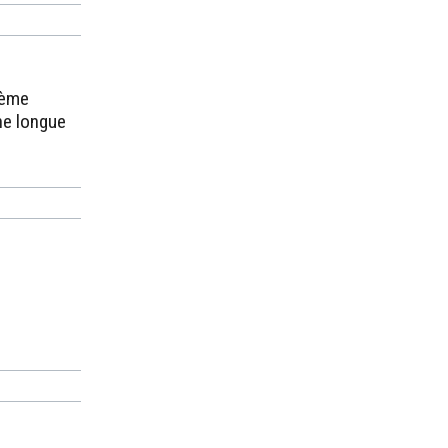
tème
ne longue