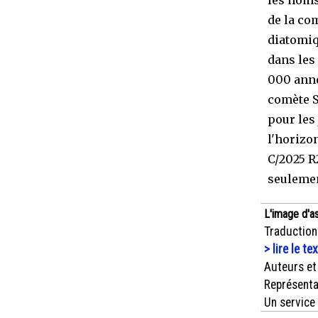
les noms
de la co
diatomiq
dans les
000 anné
comète S
pour les
l'horizo
C/2025 R2
seulemen
L'image d'a
Traduction
> lire le te
Auteurs et
Représenta
Un service