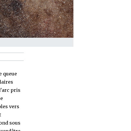
e queue
laires
'arc pris
re
bles vers
t
fond sous