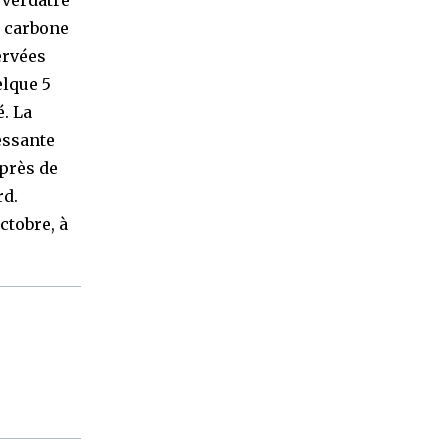
 verdâtre
u carbone
ervées
elque 5
. La
essante
 près de
rd.
ctobre, à