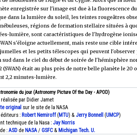
 de nébuleuses de l'Aigle et du Cygne. Alors que la lueur
mète enregistrée sur l'image est due à la fluorescence d
ue dans la lumière du soleil, les teintes rougeâtres obs
 nébuleuses, régions de formation stellaire situées à qu
es-lumière, sont caractéristiques de l'hydrogène ionisé
WAN s'éloigne actuellement, mais reste une cible intér
 jumelles et les petits télescopes qui peuvent l'observer
n sud dans le ciel du début de soirée de l'hémisphère no
 (SWAN) était au plus près de notre belle planète le 20 o
t 2,2 minutes-lumière.
stronomie du jour (Astronomy Picture Of the Day - APOD)
 réalisée par Didier Jamet
xte original
sur le site de la NASA
 éditeurs :
Robert Nemiroff
(
MTU
) &
Jerry Bonnell
(
UMCP
)
nt technique de la Nasa :
Jay Norris
 de :
ASD
de
NASA
/
GSFC
&
Michigan Tech. U.