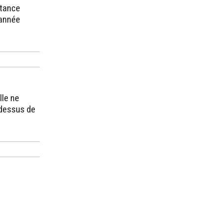
stance
 année
lle ne
-dessus de